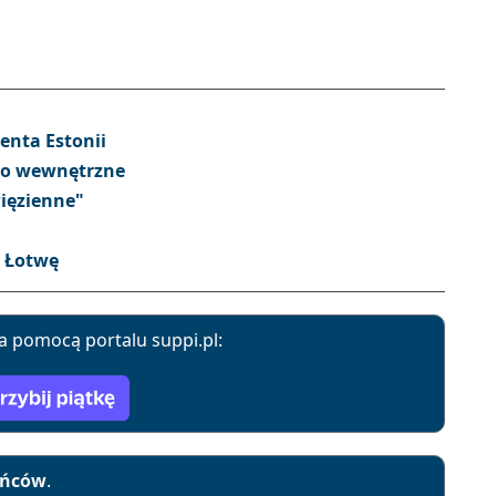
enta Estonii
wo wewnętrzne
ięzienne"
a Łotwę
a pomocą portalu suppi.pl:
yńców
.