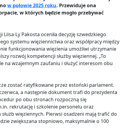
ano
w połowie 2025 roku
. Przewiduje ona
Dorpacie, w których będzie mogło przebywać
ji Liisa-Ly Pakosta oceniła decyzję szwedzkiego
iego systemu więziennictwa oraz współpracy między
nie funkcjonowania więzienia umożliwi utrzymanie
alszy rozwój kompetencji służby więziennej. „To
nie na wzajemnym zaufaniu i służyć interesom obu
cze zostać ratyfikowane przez estoński parlament.
zerwca, a następnie dokument trafi do prezydenta
rocedur po obu stronach rozpoczną się
in. rekrutację i szkolenie personelu oraz
 służb więziennych. Pierwsi osadzeni mają trafić do
będzie zwiększana stopniowo, maksymalnie o 100