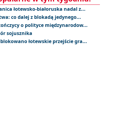
anica łotewsko-białoruska nadal z...
twa: co dalej z blokadą jedynego...
tończycy o polityce międzynarodow...
ór sojusznika
blokowano łotewskie przejście gra...