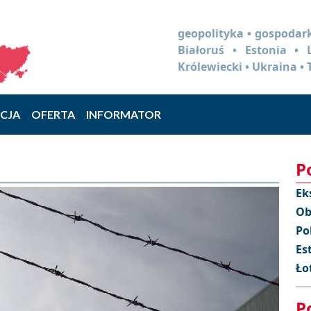
geopolityka • gospodark
Białoruś • Estonia •
Królewiecki • Ukraina • 
CJA
OFERTA
INFORMATOR
P
Ek
Ob
Po
Es
Ło
P