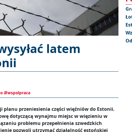
Gr
Ło
Es
Wz
Od
 wysyłać latem
nii
wo
wspolpraca
i planu przeniesienia części więźniów do Estonii.
owę dotyczącą wynajmu miejsc w więzieniu w
iązaniu problemu przepełnienia szwedzkich
enie pozwoli utrzymać działalność estońskiej