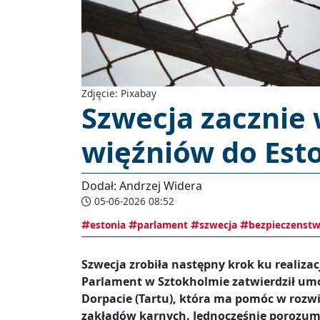
Zdjęcie: Pixabay
Szwecja zacznie
więźniów do Esto
Dodał: Andrzej Widera
05-06-2026 08:52
estonia
parlament
szwecja
bezpieczenst
Szwecja zrobiła następny krok ku realizacj
Parlament w Sztokholmie zatwierdził um
Dorpacie (Tartu), która ma pomóc w rozw
zakładów karnych. Jednocześnie porozumi