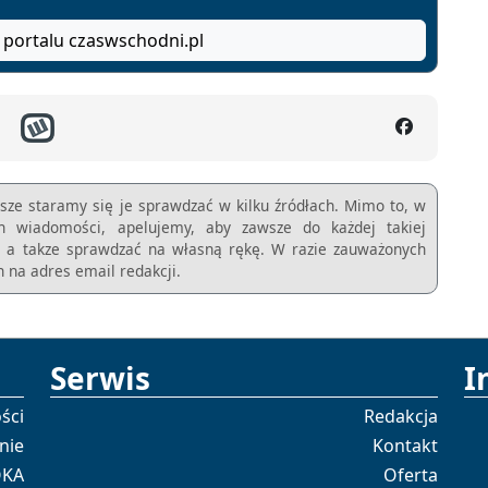
 portalu czaswschodni.pl
sze staramy się je sprawdzać w kilku źródłach. Mimo to, w
ch wiadomości, apelujemy, aby zawsze do każdej takiej
m, a takze sprawdzać na własną rękę. W razie zauważonych
 na adres email redakcji.
Serwis
I
ści
Redakcja
nie
Kontakt
OKA
Oferta