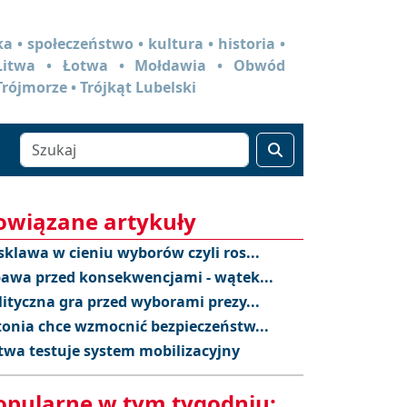
a • społeczeństwo • kultura • historia •
 Litwa • Łotwa • Mołdawia • Obwód
Trójmorze • Trójkąt Lubelski
owiązane artykuły
sklawa w cieniu wyborów czyli ros...
awa przed konsekwencjami - wątek...
lityczna gra przed wyborami prezy...
tonia chce wzmocnić bezpieczeństw...
twa testuje system mobilizacyjny
opularne w tym tygodniu: