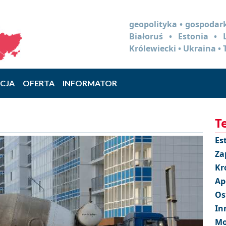
geopolityka • gospodark
Białoruś • Estonia •
Królewiecki • Ukraina • 
CJA
OFERTA
INFORMATOR
T
Es
Za
Kr
Ap
Os
In
Mo