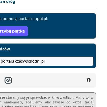
tan dróg
a pomocą portalu suppi.pl:
yńców
.
 portalu czaswschodni.pl
sze staramy się je sprawdzać w kilku źródłach. Mimo to, w
ch wiadomości, apelujemy, aby zawsze do każdej takiej
m, a takze sprawdzać na własną rękę. W razie zauważonych