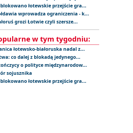
blokowano łotewskie przejście gra...
łdawia wprowadza ograniczenia - k...
ałoruś grozi Łotwie czyli szersze...
opularne w tym tygodniu:
anica łotewsko-białoruska nadal z...
twa: co dalej z blokadą jedynego...
tończycy o polityce międzynarodow...
ór sojusznika
blokowano łotewskie przejście gra...