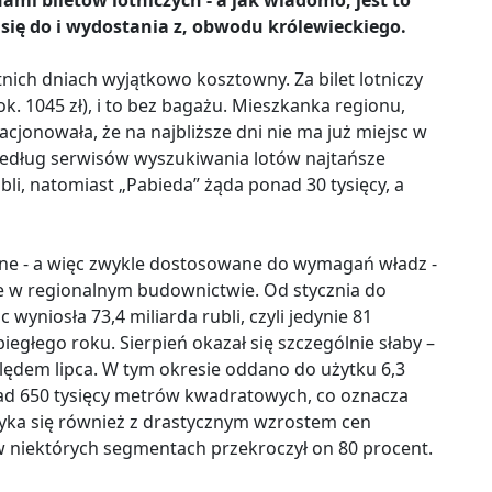
i biletów lotniczych - a jak wiadomo, jest to
się do i wydostania z, obwodu królewieckiego.
nich dniach wyjątkowo kosztowny. Za bilet lotniczy
(ok. 1045 zł), i to bez bagażu. Mieszkanka regionu,
acjonowała, że na najbliższe dni nie ma już miejsc w
dług serwisów wyszukiwania lotów najtańsze
ubli, natomiast „Pabieda” żąda ponad 30 tysięcy, a
alne - a więc zwykle dostosowane do wymagań władz -
e w regionalnym budownictwie. Od stycznia do
yniosła 73,4 miliarda rubli, czyli jedynie 81
głego roku. Sierpień okazał się szczególnie słaby –
ędem lipca. W tym okresie oddano do użytku 6,3
nad 650 tysięcy metrów kwadratowych, co oznacza
ryka się również z drastycznym wzrostem cen
w niektórych segmentach przekroczył on 80 procent.