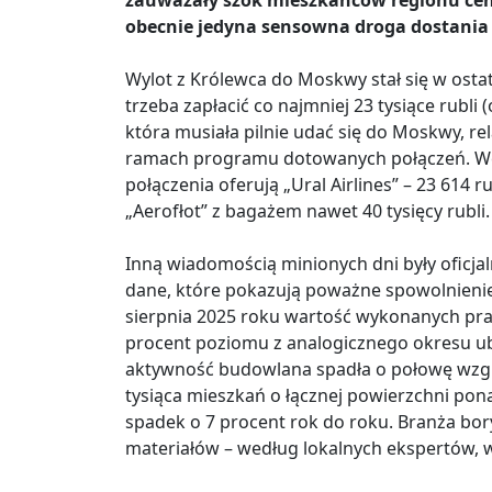
zauważały szok mieszkańców regionu cenam
obecnie jedyna sensowna droga dostania 
Wylot z Królewca do Moskwy stał się w ostat
trzeba zapłacić co najmniej 23 tysiące rubli 
która musiała pilnie udać się do Moskwy, rel
ramach programu dotowanych połączeń. We
połączenia oferują „Ural Airlines” – 23 614 r
„Aerofłot” z bagażem nawet 40 tysięcy rubli.
Inną wiadomością minionych dni były oficj
dane, które pokazują poważne spowolnieni
sierpnia 2025 roku wartość wykonanych prac w
procent poziomu z analogicznego okresu ubie
aktywność budowlana spadła o połowę wzgl
tysiąca mieszkań o łącznej powierzchni po
spadek o 7 procent rok do roku. Branża bo
materiałów – według lokalnych ekspertów, 