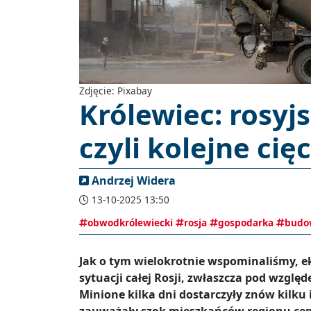
Zdjęcie: Pixabay
Królewiec: rosyjs
czyli kolejne cięc
Andrzej Widera
13-10-2025 13:50
obwodkrólewiecki
rosja
gospodarka
budo
Jak o tym wielokrotnie wspominaliśmy, 
sytuacji całej Rosji, zwłaszcza pod wzglę
Minione kilka dni dostarczyły znów kilku 