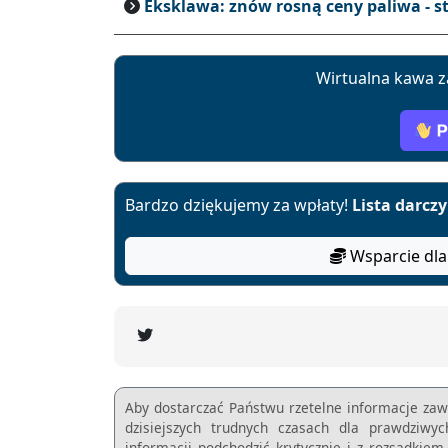
Eksklawa: znów rosną ceny paliwa - s
Wirtualna kawa z
Bardzo dziękujemy za wpłaty!
Lista darcz
Wsparcie dla
Aby dostarczać Państwu rzetelne informacje zaw
dzisiejszych trudnych czasach dla prawdziwy
informacji podchodzić krytycznie i z rozsądkie