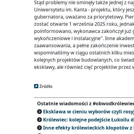
Stąd problemy nie ominęły także jednej z n
Uniwersytetu im. Kanta - projektu, który j
gubernatora, uważano za priorytetowy. Pi
zostać otwarte 1 września 2025 roku, jednak
poinformowano, wykonawca zakończył już gł
wykończeniowe i instalacyjne". Inne akadem
zaawansowania, a pełne zakończenie inwesty
wspominaliśmy w ciągu ostatnich kilku mie
kolejnych projektów budowlanych, co świad
eksklawy, ale również cięć projektów przez
Źródło
Ostatnie wiadomości z #obwodkrólewie
Eksklawa w cieniu wyborów czyli ros
Królewiec: kolejne podejście Łukoilu 
Inne efekty królewieckich kłopotów z