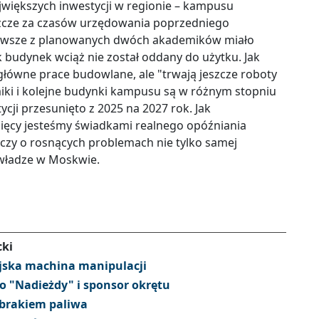
ajwiększych inwestycji w regionie – kampusu
eszcze za czasów urzędowania poprzedniego
erwsze z planowanych dwóch akademików miało
 budynek wciąż nie został oddany do użytku. Jak
ówne prace budowlane, ale "trwają jeszcze roboty
iki i kolejne budynki kampusu są w różnym stopniu
cji przesunięto z 2025 na 2027 rok. Jak
sięcy jesteśmy świadkami realnego opóźniania
czy o rosnących problemach nie tylko samej
 władze w Moskwie.
cki
yjska machina manipulacji
do "Nadieżdy" i sponsor okrętu
 brakiem paliwa