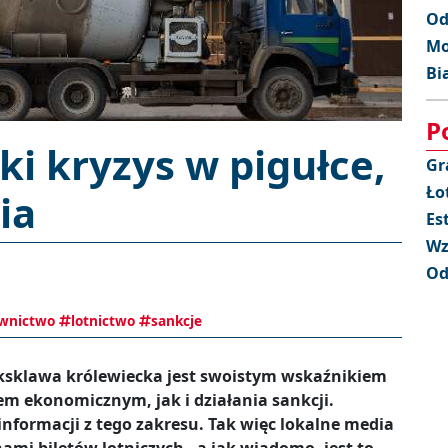
Od
Mo
Bi
P
ki kryzys w pigułce,
Gr
Ło
ia
Es
Wz
Od
wnictwo
lotnictwo
sankcje
eksklawa królewiecka jest swoistym wskaźnikiem
dem ekonomicznym, jak i działania sankcji.
informacji z tego zakresu. Tak więc lokalne media