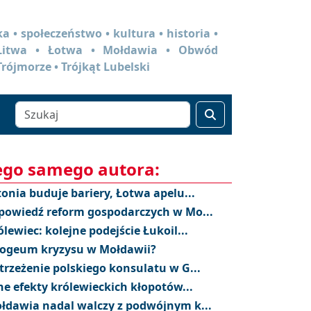
a • społeczeństwo • kultura • historia •
 Litwa • Łotwa • Mołdawia • Obwód
Trójmorze • Trójkąt Lubelski
ego samego autora:
tonia buduje bariery, Łotwa apelu...
powiedź reform gospodarczych w Mo...
ólewiec: kolejne podejście Łukoil...
ogeum kryzysu w Mołdawii?
trzeżenie polskiego konsulatu w G...
ne efekty królewieckich kłopotów...
łdawia nadal walczy z podwójnym k...