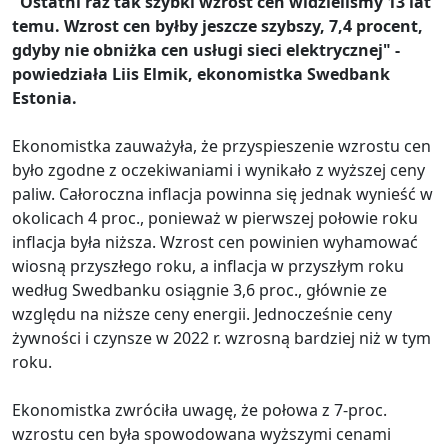
"Ostatni raz tak szybki wzrost cen widzieliśmy 13 lat
temu. Wzrost cen byłby jeszcze szybszy, 7,4 procent,
gdyby nie obniżka cen usługi sieci elektrycznej" -
powiedziała Liis Elmik, ekonomistka Swedbank
Estonia.
Ekonomistka zauważyła, że przyspieszenie wzrostu cen
było zgodne z oczekiwaniami i wynikało z wyższej ceny
paliw. Całoroczna inflacja powinna się jednak wynieść w
okolicach 4 proc., ponieważ w pierwszej połowie roku
inflacja była niższa. Wzrost cen powinien wyhamować
wiosną przyszłego roku, a inflacja w przyszłym roku
według Swedbanku osiągnie 3,6 proc., głównie ze
względu na niższe ceny energii. Jednocześnie ceny
żywności i czynsze w 2022 r. wzrosną bardziej niż w tym
roku.
Ekonomistka zwróciła uwagę, że połowa z 7-proc.
wzrostu cen była spowodowana wyższymi cenami