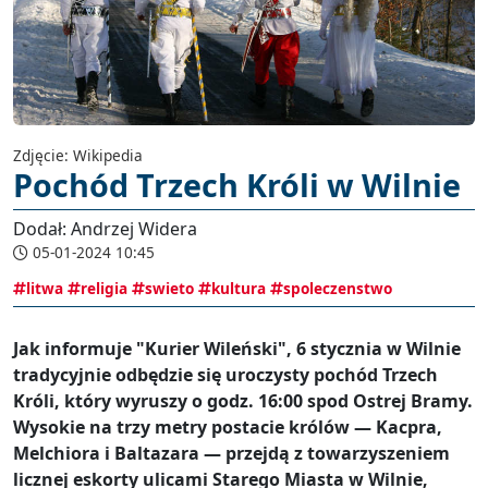
Zdjęcie: Wikipedia
Pochód Trzech Króli w Wilnie
Dodał: Andrzej Widera
05-01-2024 10:45
litwa
religia
swieto
kultura
spoleczenstwo
Jak informuje "Kurier Wileński", 6 stycznia w Wilnie
tradycyjnie odbędzie się uroczysty pochód Trzech
Króli, który wyruszy o godz. 16:00 spod Ostrej Bramy.
Wysokie na trzy metry postacie królów — Kacpra,
Melchiora i Baltazara — przejdą z towarzyszeniem
licznej eskorty ulicami Starego Miasta w Wilnie,